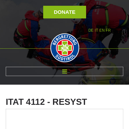
DONATE
DE
IT
EN
FR
ABOUT US
ITAT
4112
-
RESYST