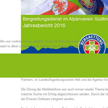
We use cookies on our website. Some of them are essential for the operation o
want to allow cookies or not. Please note that if you reject them, you may not b
Unterstützung der Landesflugrettung gemacht, es wurden auch
Partnern, im Landesflugrettungsverein Heli und der Agentur f
Die Ortung der Mobiltelefone war auch immer wieder Thema bei
manche Suche mit Erfolg abgeschlossen werden. Durch die Un
der Einsatz-Software integriert werden.