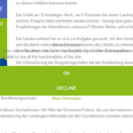
zu diesen Unfällen kommen konnte.
Topical
Being Member
Der Unfall am Schneebigen Nock, wo 6 Personen bei einem Lawinenu
solches Ereignis hätte verhindert werden können. Genügt eine gute
Empfehlungen der Warndienste verlassen? Werden Wetter und schlecht
Der Landesverband hat es sich zur Aufgabe gemacht, mit dem Ausbi
Ski Slope Rescue
Canyoning
und die damit verbundenen Rekonstruktionen des Unfalls zu untern
We use cookies
des Einsatzes von Seiten der Bergrettung mit allen Problematiken s
f the site, while others help us to improve this site and the user experience
e able to use all the functionalities of the site.
Die Unterstützung der Bergrettungsstellen bei der Aufarbeitung ei
Karten usw.) wird vom Landesverband aus organisiert. Natürlich kön
OK
werden einzelne Einsätze besser durchleuchtet und deren Erkenntni
Rescue
Raising the Alarm
Ein weiteres großes Thema im Jahr 2016 waren die Suchaktionen i
DECLINE
 einige Male konventionelle Hubschrauber, ja sogar Private zur Suche einges
ür Bevölkerungsschutz.
More information
 diesen Suchaktionen. Mit Hilfe der Schweizer Polizei, die uns bei mehreren
terstützung der Landesgeschäftsstelle bei den Suchaktionen konnten wertvo