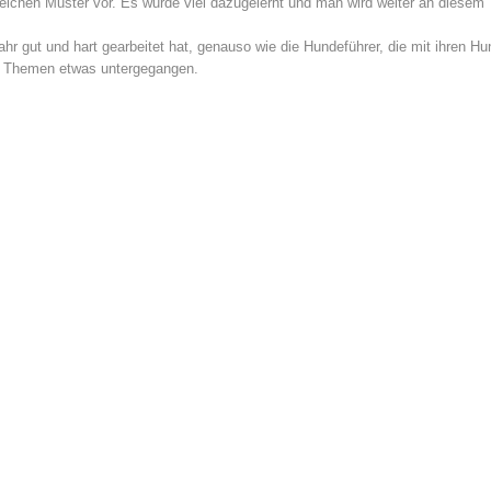
leichen Muster vor. Es wurde viel dazugelernt und man wird weiter an diesem
ahr gut und hart gearbeitet hat, genauso wie die Hundeführer, die mit ihren
en Themen etwas untergegangen.