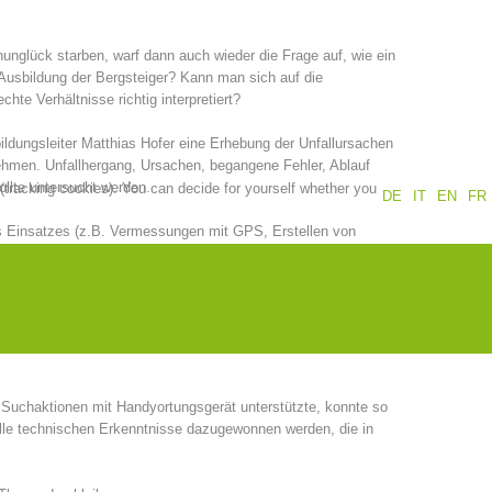
Annual report
Training
nglück starben, warf dann auch wieder die Frage auf, wie ein
 Ausbildung der Bergsteiger? Kann man sich auf die
e Verhältnisse richtig interpretiert?
ldungsleiter Matthias Hofer eine Erhebung der Unfallursachen
Prevention
The PEER Group
ehmen. Unfallhergang, Ursachen, begangene Fehler, Ablauf
ollte untersucht werden.
 (tracking cookies). You can decide for yourself whether you
DE
IT
EN
FR
nes Einsatzes (z.B. Vermessungen mit GPS, Erstellen von
nen nicht alle Unfälle genauestens untersucht werden, aber es
sse werden in die Ausbildung bei den Kursen einbaut.
 operations
Contact
m Sommer und Herbst. Mehrere Einsätze wurden nicht nur mit
etzt. Das führte zu mehreren Diskussionen mit unseren
 Suchaktionen mit Handyortungsgerät unterstützte, konnte so
lle technischen Erkenntnisse dazugewonnen werden, die in