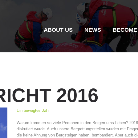
ABOUT US
NEWS
BECOME
RICHT
2016
Mountain Rescue
Air Rescue
Ein bewegtes Jahr
Association History
ITAT 4187
Mount
ITAT 
Warum kommen so viele Personen in den Bergen ums Leben? 2016 w
Statio
diskutiert wurde. Auch unsere Bergrettungsstellen wurden mit Frag
die keine Ahnung von Bergsteigen haben, bombardiert. Aber auch di