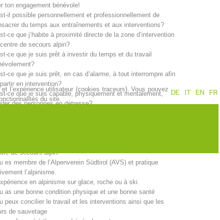
er ton engagement bénévole!
st-il possible personnellement et professionnellement de
Jahresberichte
Formation
sacrer du temps aux entraînements et aux interventions?
st-ce que j’habite à proximité directe de la zone d’intervention
centre de secours alpin?
st-ce que je suis prêt à investir du temps et du travail
névolement?
Pr
évention
PEER
st-ce que je suis prêt, en cas d’alarme, à tout interrompre afin
partir en intervention?
et l’expérience utilisateur (cookies traceurs). Vous pouvez
DE
IT
EN
FR
st-ce que je suis capable, physiquement et mentalement,
nctionnalités du site.
ider des personnes en détresse?
ion de sauvetage
Contakt
 exigences pour le/la secouriste:
u as 18 ans révolus.
u habites à proximité immédiate de la zone d’intervention du
tre de secours alpin.
u es membre de l’Alpenverein Südtirol (AVS) et pratique
ivement l’alpinisme.
xpérience en alpinisme sur glace, roche ou à ski.
u as une bonne condition physique et une bonne santé
u peux concilier le travail et les interventions ainsi que les
urs de sauvetage