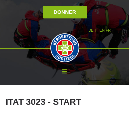
DONNER
DE
IT
EN
FR
RÉVOLTÉ NOUS
ITAT
3023
-
START