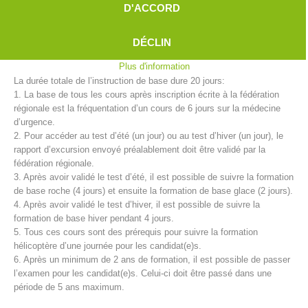
D'ACCORD
en charge l’instruction de base des candidat(e)s.
Il faut prévoir une période de formation de deux ans avant de devenir
membre pleinement formé. Un programme complet doit être suivi afin
DÉCLIN
de pouvoir passer l’examen de candidature.
Plus d'information
La durée totale de l’instruction de base dure 20 jours:
1. La base de tous les cours après inscription écrite à la fédération
régionale est la fréquentation d’un cours de 6 jours sur la médecine
d’urgence.
2. Pour accéder au test d’été (un jour) ou au test d’hiver (un jour), le
rapport d’excursion envoyé préalablement doit être validé par la
fédération régionale.
Centres de secours
3. Après avoir validé le test d’été, il est possible de suivre la formation
de base roche (4 jours) et ensuite la formation de base glace (2 jours).
4. Après avoir validé le test d’hiver, il est possible de suivre la
formation de base hiver pendant 4 jours.
5. Tous ces cours sont des prérequis pour suivre la formation
hélicoptère d’une journée pour les candidat(e)s.
6. Après un minimum de 2 ans de formation, il est possible de passer
l’examen pour les candidat(e)s. Celui-ci doit être passé dans une
période de 5 ans maximum.