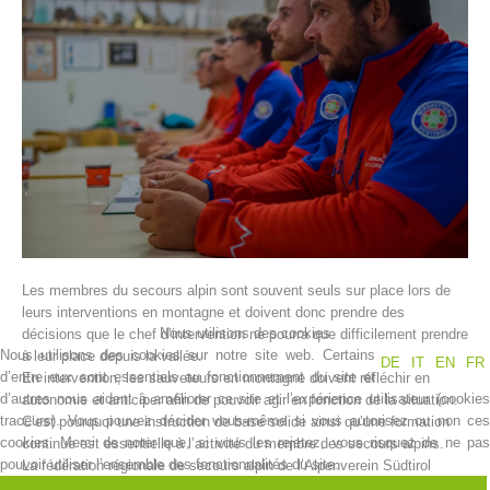
Histoire de l'association
Les membres du secours alpin sont souvent seuls sur place lors de
leurs interventions en montagne et doivent donc prendre des
Nous utilisons des cookies
décisions que le chef d’intervention ne pourra que difficilement prendre
Nous utilisons des cookies sur notre site web. Certains
à leur place depuis la vallée.
DE
IT
EN
FR
d’entre eux sont essentiels au fonctionnement du site et
En intervention, les sauveteurs en montagne doivent réfléchir en
d’autres nous aident à améliorer ce site et l’expérience utilisateur (cookies
autonomie et anticiper afin de pouvoir agir en fonction de la situation.
traceurs). Vous pouvez décider vous-même si vous autorisez ou non ces
C’est pourquoi une instruction de base solide ainsi qu’une formation
cookies. Merci de noter que, si vous les rejetez, vous risquez de ne pas
continue est essentielle à l’activité du membre des secours alpins.
pouvoir utiliser l’ensemble des fonctionnalités du site.
La fédération régionale de secours alpin de l’Alpenverein Südtirol
(AVS), en coopération avec les 35 centres de secours alpins, prend