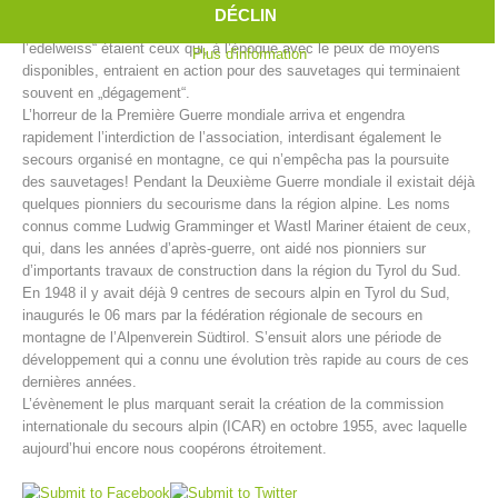
Ainsi furent créés en Tyrol du Sud entre 1902 et 1914 pas moins de
DÉCLIN
39 centres de secours alpin. „Les hommes à la croix verte avec
l’edelweiss“ étaient ceux qui, à l’époque avec le peux de moyens
Plus d'information
disponibles, entraient en action pour des sauvetages qui terminaient
souvent en „dégagement“.
L’horreur de la Première Guerre mondiale arriva et engendra
rapidement l’interdiction de l’association, interdisant également le
secours organisé en montagne, ce qui n’empêcha pas la poursuite
des sauvetages! Pendant la Deuxième Guerre mondiale il existait déjà
quelques pionniers du secourisme dans la région alpine. Les noms
connus comme Ludwig Gramminger et Wastl Mariner étaient de ceux,
qui, dans les années d’après-guerre, ont aidé nos pionniers sur
d’importants travaux de construction dans la région du Tyrol du Sud.
Centres de secours
En 1948 il y avait déjà 9 centres de secours alpin en Tyrol du Sud,
inaugurés le 06 mars par la fédération régionale de secours en
montagne de l’Alpenverein Südtirol. S’ensuit alors une période de
développement qui a connu une évolution très rapide au cours de ces
dernières années.
L’évènement le plus marquant serait la création de la commission
internationale du secours alpin (ICAR) en octobre 1955, avec laquelle
aujourd’hui encore nous coopérons étroitement.