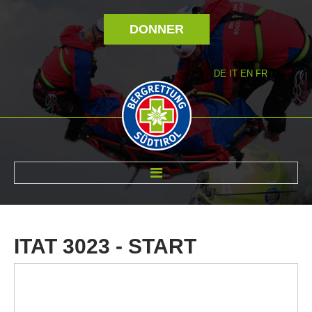
DONNER
DE
IT
EN
FR
RÉVOLTÉ NOUS
ITAT
3023
-
START