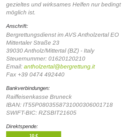
gezieltes und wirksames Helfen nur bedingt
möglich ist.
Anschrift:
Bergrettungsdienst im AVS Antholzertal EO
Mittertaler Straße 23
39030 Antholz/Mittertal (BZ) - Italy
Steuernummer: 01620120210
Email:
antholzertal@bergrettung.it
Fax +39 0474 492440
Vorstand
Bankverbindungen:
Raiffeisenkasse Bruneck
IBAN: IT55P0803558731000306001718
SWIFT-BIC: RZSBIT21605
Direktspende:
10 €