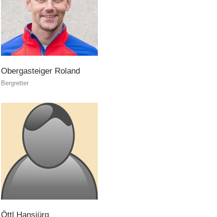
Obergasteiger
Roland
Bergretter
ITAT 3023 - START
Öttl
Hansjürg