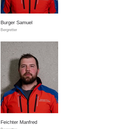
MITGLIED WERDEN
Burger
Samuel
Bergretter
Mitgliedschaft
Feichter
Manfred