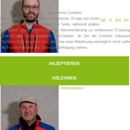
Wir nutzen Cookies
Hundeführer
Wir nutzen Cookies auf unserer Website. Einige von ihnen
DE
IT
EN
FR
sind essenziell für den Betrieb der Seite, während andere
uns helfen, diese Website und die Nutzererfahrung zu verbessern (Tracking
Cookies). Sie können selbst entscheiden, ob Sie die Cookies zulassen
möchten. Bitte beachten Sie, dass bei einer Ablehnung womöglich nicht mehr
alle Funktionalitäten der Seite zur Verfügung stehen.
Leitgeb
Martin
AKZEPTIEREN
Bergretter
ABLEHNEN
Weitere Informationen