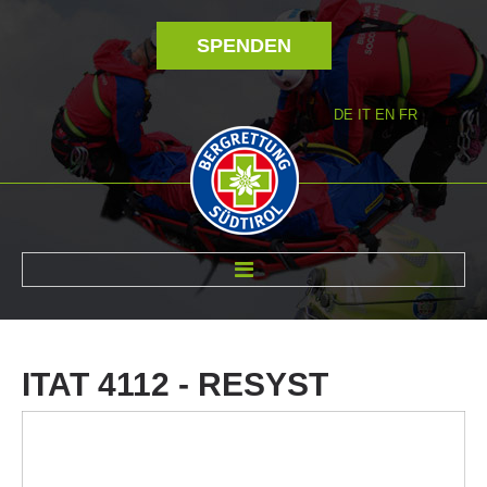
SPENDEN
DE
IT
EN
FR
ÜBER UNS
ITAT
4112
-
RESYST