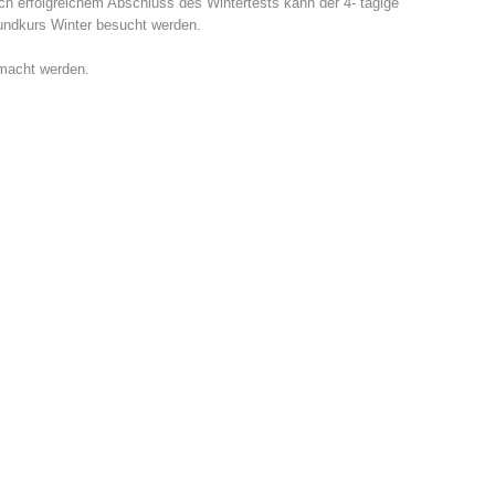
h erfolgreichem Abschluss des Wintertests kann der 4- tägige
undkurs Winter besucht werden.
emacht werden.