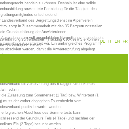
uationsgerecht handeln zu können. Deshalb ist eine solide
ndausbildung sowie stete Fortbildung für die Tätigkeit des
Jahresberichte
Ausbildung
grettungsmitgliedes entscheidend.
 Landesverband des Bergrettungsdienst im Alpenverein
tirol sorgt in Zusammenarbeit mit den 35 Bergrettungsstellen
 die Grundausbildung der Anwärter/innen.
 Ausbildung zum voll ausgebildeten Bergrettungsmitglied sieht
tzererfahrung zu verbessern (Tracking Cookies). Sie können
DE
IT
EN
FR
Prävention
PEER
e zweijährige Anwärterzeit vor. Ein umfangreiches Programm
ite zur Verfügung stehen.
s absolviert werden, damit die Anwärterprüfung abgelegt
rden kann.
e Gesamtdauer der Grundausbildung beträgt 20 Tage:
ze
Kontakt
is aller Kurse ist nach schriftlicher Aufnahme in den
ndesverband die Absolvierung des 6-tägigen Grundkurses
fallmedizin.
 die Zulassung zum Sommertest (1 Tag) bzw. Wintertest (1
g) muss der vorher abgegeben Tourenbericht vom
desverband positiv bewertet werden.
i erfolgreichen Abschluss des Sommertests kann
chliessend der Grundkurs Fels (4 Tage) und nachher der
ndkurs Eis (2 Tage) besucht werden.