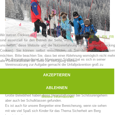
Wir nutzen Cookies
Wir nutzen Cookies auf unserer Website. Einige von ihnen
DE
IT
EN
FR
sind essenziell für den Betrieb der Seite, während andere
uns helfen, diese Website und die Nutzererfahrung zu verbessern (Tracking
Cookies). Sie können selbst entscheiden, ob Sie die Cookies zulassen
möchten. Bitte beachten Sie, dass bei einer Ablehnung womöglich nicht mehr
Der Bergrettungsdienst im Alpenverein Südtirol hat es sich in seiner
alle Funktionalitäten der Seite zur Verfügung stehen.
Vereinsgeschichte
Vereinssatzung zur Aufgabe gemacht die Unfallprävention groß zu
schreiben.
AKZEPTIEREN
Im Stillen machen die Bergrettungsstellen Südtirols eine Aufgabe,
welche eher einem logistischen Großereignis gleichen müsste.
Jedes Jahr zu Winterbeginn veranstalten unsere Bergrettungsstellen
ABLEHNEN
diverse Kampagnen für das sichere Winterbergsteigen.
Große Beliebtheit haben diese Veranstaltungen bei Schitourengehern
Weitere Informationen
aber auch bei Schulklassen gefunden.
Es ist auch für unsere Bergretter eine Bereicherung, wenn sie sehen
mit wie viel Spaß sich Kinder für das Thema Sicherheit am Berg