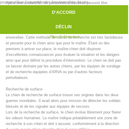
pouvoir utiliser l’ensemble des fonctionnalités du site.
Après une avalanche, les personnes ensevelies peuvent être
recherchées sous la neige par des équipes de maîtres-chiens
D'ACCORD
d’avalanche. Malgré les progrès techniques apportés par entre autre
l’appareil de recherche de victimes d’avalanche ou le système
RECCO, les chiens d’avalanche sont parfois la seule et donc la
DÉCLIN
meilleure solution pour repérer le plus vite possible les personnes
Plus d'information
ensevelies. Cette méthode de travail de recherche est très fastidieuse
et pesante pour le chien ainsi que pour le maître. Étant un des
premiers à arriver sur place, le maître-chien doit disposer
d’excellentes connaissances pour évaluer la situation et les dangers
ainsi que pour définir la procédure d’intervention. Le chien ne doit pas
se laisser distraire par les autres chiens, par les équipes de sondage
et de recherche équipées d’ARVA ou par d’autres facteurs
Direction
perturbateurs.
Recherche de surface
Le chien de recherche de surface trouve ses origines dans les deux
guerres mondiales. Il avait alors pour mission de détecter les soldats
blessés et de les signaler aux équipes de secours.
Lors de la recherche de surface, le chien évolue librement pour flairer
les odeurs humaines. Le maître indique préalablement une zone de
recherche à son chien et doit s’assurer, conformément à la direction