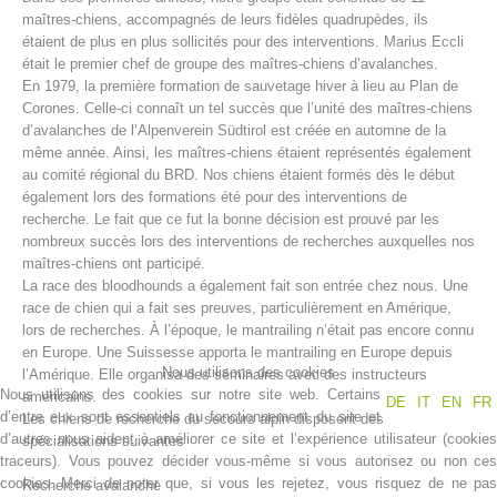
maîtres-chiens, accompagnés de leurs fidèles quadrupèdes, ils
étaient de plus en plus sollicités pour des interventions. Marius Eccli
était le premier chef de groupe des maîtres-chiens d’avalanches.
En 1979, la première formation de sauvetage hiver à lieu au Plan de
Corones. Celle-ci connaît un tel succès que l’unité des maîtres-chiens
d’avalanches de l’Alpenverein Südtirol est créée en automne de la
même année. Ainsi, les maîtres-chiens étaient représentés également
au comité régional du BRD. Nos chiens étaient formés dès le début
également lors des formations été pour des interventions de
recherche. Le fait que ce fut la bonne décision est prouvé par les
nombreux succès lors des interventions de recherches auxquelles nos
maîtres-chiens ont participé.
Centres de secours
La race des bloodhounds a également fait son entrée chez nous. Une
race de chien qui a fait ses preuves, particulièrement en Amérique,
lors de recherches. À l’époque, le mantrailing n’était pas encore connu
en Europe. Une Suissesse apporta le mantrailing en Europe depuis
Nous utilisons des cookies
l’Amérique. Elle organisa des séminaires avec des instructeurs
Nous utilisons des cookies sur notre site web. Certains
américains.
DE
IT
EN
FR
d’entre eux sont essentiels au fonctionnement du site et
Les chiens de recherche du secours alpin disposent des
d’autres nous aident à améliorer ce site et l’expérience utilisateur (cookies
spécialisations suivantes
traceurs). Vous pouvez décider vous-même si vous autorisez ou non ces
cookies. Merci de noter que, si vous les rejetez, vous risquez de ne pas
Recherche avalanche