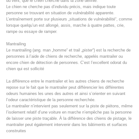
du vent, que le chien cherche dans la zone définie.
Le chien ne cherche pas d’individu précis, mais indique toute
personne se trouvant en situation de vulnérabilité apparente.
L’entraînement porte sur plusieurs „situations de vulnérabilité“, comme
lorsque quelqu’un est allongé, assis, marche à quatre pattes, crie,
rampe ou essaye de ramper.
Mantrailing
Le mantrailing (ang. man „homme“ et trail „pister“) est la recherche de
personnes à l’aide de chiens de recherche, appelés mantrailer ou
encore chien de détection de personnes. C’est l’excellent odorat du
chien qui est sollicité
La différence entre le mantrailer et les autres chiens de recherche
Procédure d'alarme
repose sur le fait que le mantrailer peut différencier les différentes
odeurs humaines les unes des autres et ainsi s’orienter en suivant
l’odeur caractéristique de la personne recherchée.
Le mantrailer n’intervient pas seulement sur la piste de piétons, même
l’isolement relatif d’une voiture en marche n’empêche pas la personne
de laisser une piste traçable. À la différence des chiens de pistage, le
mantrailer peut également intervenir dans les bâtiments et surfaces
construites