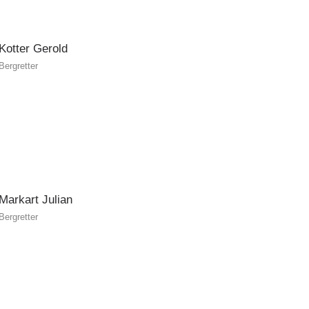
Kotter
Gerold
Bergretter
Markart
Julian
Bergretter