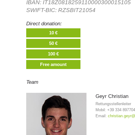
IBAN: IT18Z0818259110000300015105
SWIFT-BIC: RZSBIT21054
Direct donation:
10 €
50 €
100 €
Free amount
Team
Geyr
Christian
Rettungsstellenleiter
Mobil: +39 334 89770
Email:
christian.geyr@