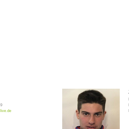
49
live.de