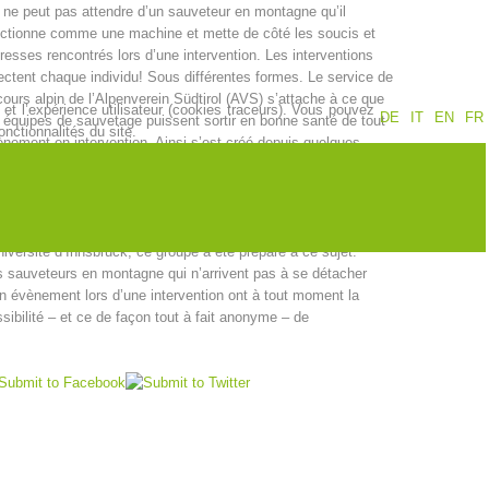
ne peut pas attendre d’un sauveteur en montagne qu’il
ctionne comme une machine et mette de côté les soucis et
resses rencontrés lors d’une intervention. Les interventions
Jahresberichte
Formation
ectent chaque individu! Sous différentes formes. Le service de
ours alpin de l’Alpenverein Südtirol (AVS) s’attache à ce que
et l’expérience utilisateur (cookies traceurs). Vous pouvez
DE
IT
EN
FR
 équipes de sauvetage puissent sortir en bonne santé de tout
nctionnalités du site.
nement en intervention. Ainsi s’est créé depuis quelques
nées un groupe de membres chevronnés du secours alpin, qui
t là pour d’autres sauveteurs en montagne en cas de besoin.
Pr
évention
PEER
s’agit du „Groupe-PEER“. Avec des cours de formation
ciaux, tenus sous l’égide de l’Institut de Psychologie de
niversité d’Innsbruck, ce groupe a été préparé à ce sujet.
 sauveteurs en montagne qui n’arrivent pas à se détacher
n évènement lors d’une intervention ont à tout moment la
ion de sauvetage
Contakt
sibilité – et ce de façon tout à fait anonyme – de