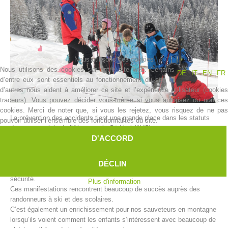
Nous utilisons des cookies
Nous utilisons des cookies sur notre site web. Certains
DE
IT
EN
FR
d’entre eux sont essentiels au fonctionnement du site et
d’autres nous aident à améliorer ce site et l’expérience utilisateur (cookies
traceurs). Vous pouvez décider vous-même si vous autorisez ou non ces
cookies. Merci de noter que, si vous les rejetez, vous risquez de ne pas
La prévention des accidents tient une grande place dans les statuts
pouvoir utiliser l’ensemble des fonctionnalités du site.
Histoire de l'association
du secours alpin de l’Alpenverein Südtirol (AVS).
D'ACCORD
En silence, les centres de secours alpin accomplissent une tâche, qui
ressemble plutôt à un grand évènement logistique.
Chaque année au début de l’hiver, les centres de secours alpin
DÉCLIN
organisent diverses campagnes pour un alpinisme d’hiver en toute
sécurité.
Plus d'information
Ces manifestations rencontrent beaucoup de succès auprès des
randonneurs à ski et des scolaires.
C’est également un enrichissement pour nos sauveteurs en montagne
lorsqu’ils voient comment les enfants s’intéressent avec beaucoup de