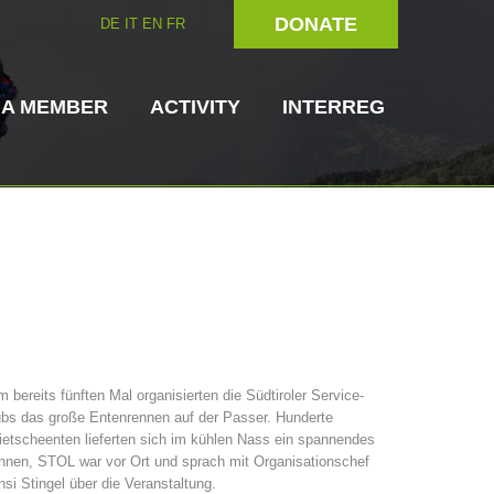
DONATE
DE
IT
EN
FR
 A MEMBER
ACTIVITY
INTERREG
Dog Handlers
On-Site Helpers
 bereits fünften Mal organisierten die Südtiroler Service-
bs das große Entenrennen auf der Passer. Hunderte
ain Rescue
3023 - START
ITAT 4112 - RESYST
Board of Management
etscheenten lieferten sich im kühlen Nass ein spannendes
ns
nnen, STOL war vor Ort und sprach mit Organisationschef
si Stingel über die Veranstaltung.