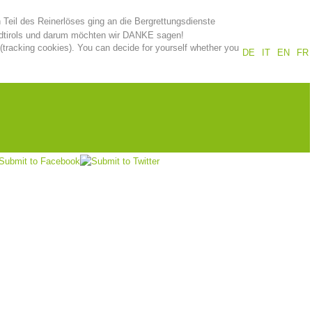
 Teil des Reinerlöses ging an die Bergrettungsdienste
Annual report
Training
dtirols und darum möchten wir DANKE sagen!
 (tracking cookies). You can decide for yourself whether you
DE
IT
EN
FR
ER
geht es zum Video der Veranstaltung.
Prevention
The PEER Group
tere Informationen und Bilder zum Entenrennen findet ihr auf
r
Homepage
der Veranstaltung.
 operations
Contact