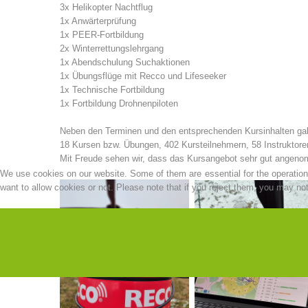
3x Helikopter Nachtflug
1x Anwärterprüfung
1x PEER-Fortbildung
2x Winterrettungslehrgang
1x Abendschulung Suchaktionen
1x Übungsflüge mit Recco und Lifeseeker
1x Technische Fortbildung
1x Fortbildung Drohnenpiloten
Neben den Terminen und den entsprechenden Kursinhalten gab 
18 Kursen bzw. Übungen, 402 Kursteilnehmern, 58 Instruktoren
Mit Freude sehen wir, dass das Kursangebot sehr gut angenom
We use cookies on our website. Some of them are essential for the operation o
want to allow cookies or not. Please note that if you reject them, you may not b