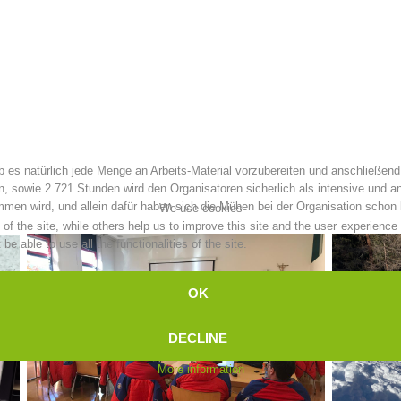
Topical
Being Member
Ski Slope Rescue
Canyoning
es natürlich jede Menge an Arbeits-Material vorzubereiten und anschließen
, sowie 2.721 Stunden wird den Organisatoren sicherlich als intensive und an
men wird, und allein dafür haben sich die Mühen bei der Organisation schon
We use cookies
f the site, while others help us to improve this site and the user experience
Rescue
Raising the Alarm
e able to use all the functionalities of the site.
OK
DECLINE
More information