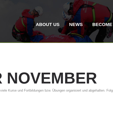
ABOUT US
NEWS
BECOME
R
NOVEMBER
Mountain Rescue
Air Rescue
 viele Kurse und Fortbildungen bzw. Übungen organisiert und abgehalten. F
Association History
ITAT 4187
Mount
ITAT 
Statio