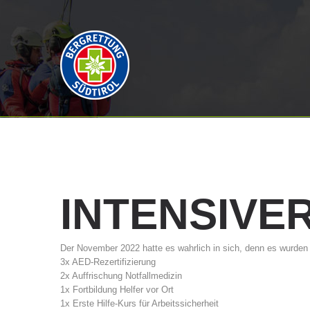
INTENSIVE
Der November 2022 hatte es wahrlich in sich, denn es wurden
3x AED-Rezertifizierung
2x Auffrischung Notfallmedizin
1x Fortbildung Helfer vor Ort
1x Erste Hilfe-Kurs für Arbeitssicherheit