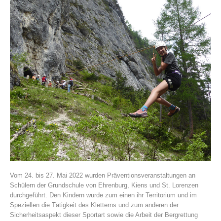
Vereinsgeschichte
Vom 24. bis 27. Mai 2022 wurden Präventionsveranstaltungen an
Schülern der Grundschule von Ehrenburg, Kiens und St. Lorenzen
durchgeführt. Den Kindern wurde zum einen ihr Territorium und im
Speziellen die Tätigkeit des Kletterns und zum anderen der
Sicherheitsaspekt dieser Sportart sowie die Arbeit der Bergrettung