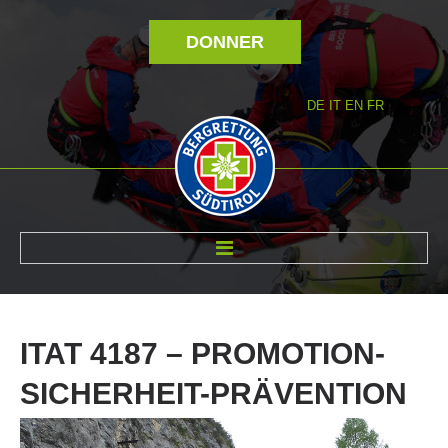
DONNER
DE
IT
EN
FR
RÉVOLTÉ NOUS
ITAT
4187
–
PROMOTION-
SICHERHEIT-PRÄVENTION