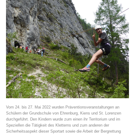
Histoire de l'association
Vom 24. bis 27. Mai 2022 wurden Präventionsveranstaltungen an
Schülern der Grundschule von Ehrenburg, Kiens und St. Lorenzen
durchgeführt. Den Kindern wurde zum einen ihr Territorium und im
Speziellen die Tätigkeit des Kletterns und zum anderen der
Sicherheitsaspekt dieser Sportart sowie die Arbeit der Bergrettung