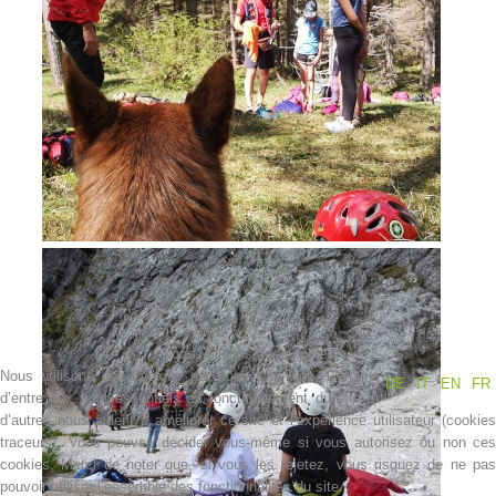
Contakt
Nous utilisons des cookies
Nous utilisons des cookies sur notre site web. Certains
DE
IT
EN
FR
d’entre eux sont essentiels au fonctionnement du site et
d’autres nous aident à améliorer ce site et l’expérience utilisateur (cookies
NEWS
traceurs). Vous pouvez décider vous-même si vous autorisez ou non ces
cookies. Merci de noter que, si vous les rejetez, vous risquez de ne pas
pouvoir utiliser l’ensemble des fonctionnalités du site.