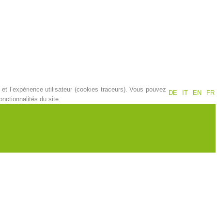
Jahresberichte
Formation
Pr
évention
PEER
et l’expérience utilisateur (cookies traceurs). Vous pouvez
DE
IT
EN
FR
nctionnalités du site.
ion de sauvetage
Contakt