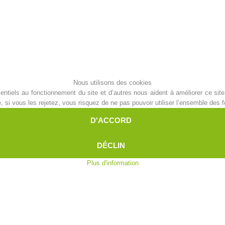
Aktuell
Devenir membre
Secours sur les
Canyoning
Nous utilisons des cookies
pistes
ntiels au fonctionnement du site et d’autres nous aident à améliorer ce site 
i vous les rejetez, vous risquez de ne pas pouvoir utiliser l’ensemble des fo
D'ACCORD
Opérat
Procédure d'alarme
DÉCLIN
Plus d'information