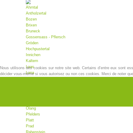
Ahrntal
Antholzertal
Bozen
Brixen
Bruneck
Gossensass - Pflersch
Gröden
Hochpustertal
Innichen
Kaltern
Laas
Nous utilisons des cookies sur notre site web. Certains d’entre eux sont esse
Lana
décider vous-même si vous autorisez ou non ces cookies. Merci de noter que, s
Latsch
Mals
Martell
Meran
Moos
Olang
Pfelders
Platt
Prad
Rabenstein