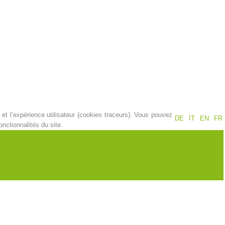
Jahresberichte
Formation
Pr
évention
PEER
et l’expérience utilisateur (cookies traceurs). Vous pouvez
DE
IT
EN
FR
ion de sauvetage
Contakt
nctionnalités du site.