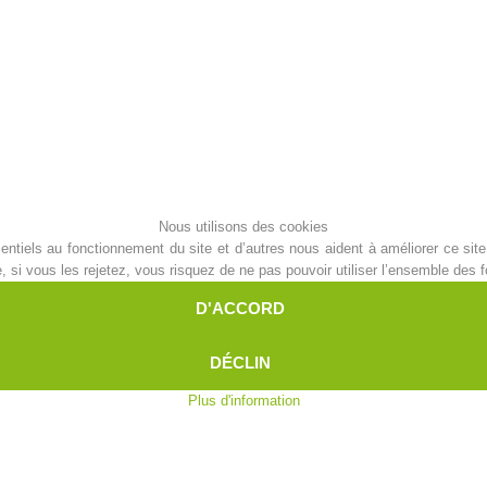
Aktuell
Devenir membre
Secours sur les
Canyoning
pistes
Nous utilisons des cookies
ntiels au fonctionnement du site et d’autres nous aident à améliorer ce site 
Opérat
Procédure d'alarme
i vous les rejetez, vous risquez de ne pas pouvoir utiliser l’ensemble des fo
D'ACCORD
DÉCLIN
Plus d'information