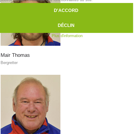
D'ACCORD
Secours sur les pistes
DÉCLIN
Plus d'information
Mair
Thomas
Bergretter