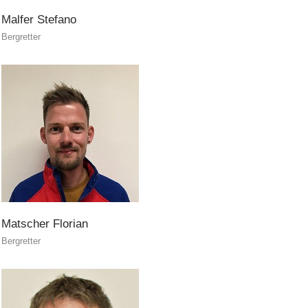
Malfer
Stefano
Bergretter
PEER
INTERREG
Matscher
Florian
Bergretter