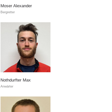
Moser
Alexander
Bergretter
ITAT 3023 - START
Nothdurfter
Max
Anwärter