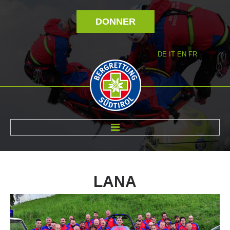
DONNER
DE
IT
EN
FR
RÉVOLTÉ NOUS
LANA