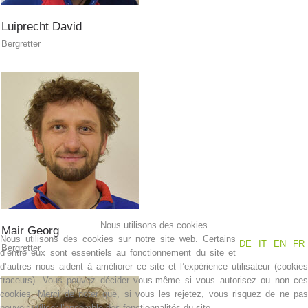
Luiprecht
David
Bergretter
Secouriste
Nous utilisons des cookies
Mair
Georg
Nous utilisons des cookies sur notre site web. Certains
DE
IT
EN
FR
Bergretter
d’entre eux sont essentiels au fonctionnement du site et
d’autres nous aident à améliorer ce site et l’expérience utilisateur (cookies
traceurs). Vous pouvez décider vous-même si vous autorisez ou non ces
cookies. Merci de noter que, si vous les rejetez, vous risquez de ne pas
pouvoir utiliser l’ensemble des fonctionnalités du site.