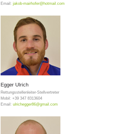
Email:
jakob-mairhofer@hotmail.com
Egger
Ulrich
Opération de sauvetage
Rettungsstellenleiter-Stellvertreter
Mobil: +39 347 8313604
Email:
ulrichegger86@gmail.com