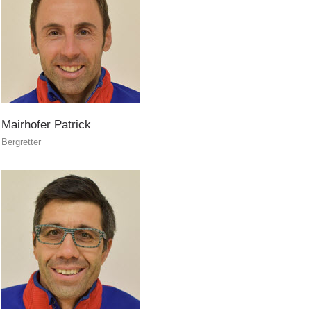
Pr
évention
Mairhofer
Patrick
Bergretter