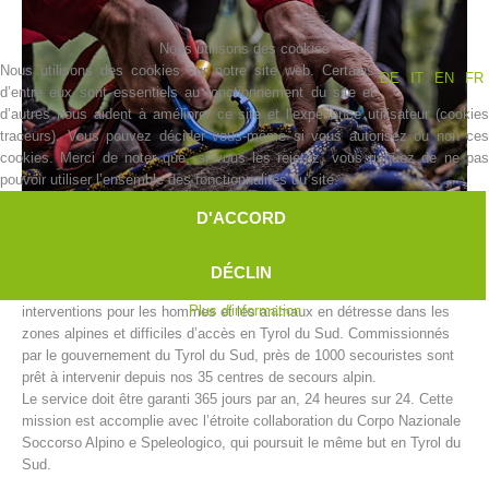
Nous utilisons des cookies
Nous utilisons des cookies sur notre site web. Certains
DE
IT
EN
FR
d’entre eux sont essentiels au fonctionnement du site et
d’autres nous aident à améliorer ce site et l’expérience utilisateur (cookies
traceurs). Vous pouvez décider vous-même si vous autorisez ou non ces
cookies. Merci de noter que, si vous les rejetez, vous risquez de ne pas
pouvoir utiliser l’ensemble des fonctionnalités du site.
D'ACCORD
Histoire de l'association
DÉCLIN
Le secours alpin de l’Alpenverein Südtirol (AVS) accomplit des
Plus d'information
interventions pour les hommes et les animaux en détresse dans les
zones alpines et difficiles d’accès en Tyrol du Sud. Commissionnés
par le gouvernement du Tyrol du Sud, près de 1000 secouristes sont
prêt à intervenir depuis nos 35 centres de secours alpin.
Le service doit être garanti 365 jours par an, 24 heures sur 24. Cette
mission est accomplie avec l’étroite collaboration du Corpo Nazionale
Soccorso Alpino e Speleologico, qui poursuit le même but en Tyrol du
Sud.