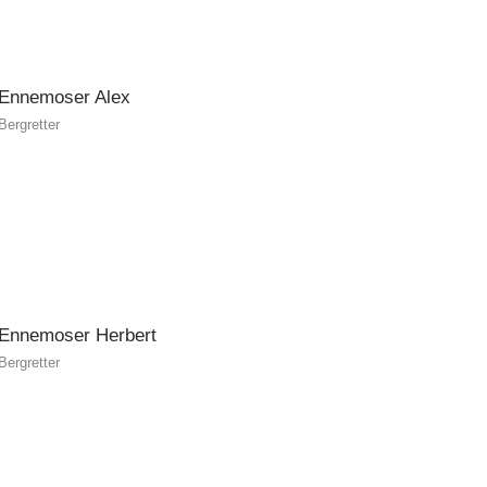
Ennemoser
Alex
Bergretter
Ennemoser
Herbert
Bergretter