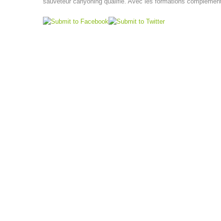
sauveteur canyoning qualifié. Avec les formations complément
LINKS
VEREINSSATZUNG (PDF)