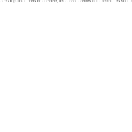
aires régulières dans ce domaine, les connaissances des spécialistes sont to
TRANSPARENTE VERWALTUNG
IMPRESSUM
PRIVACY
© GEIGER WEB