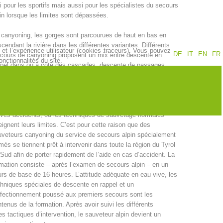
i pour les sportifs mais aussi pour les spécialistes du secours
in lorsque les limites sont dépassées.
Jahresberichte
Formation
canyoning, les gorges sont parcourues de haut en bas en
cendant la rivière dans les différentes variantes. Différents
et l’expérience utilisateur (cookies traceurs). Vous pouvez
DE
IT
EN
FR
cours de canyoning proposent un mix entre descente en
nctionnalités du site.
ppel dans ou à côté des cascades, descente de passages
Pr
évention
PEER
arpés, glissades dans le canyon et enfin le saut dans un
sin profond. Le canyoning demande certaines qualifications
techniques alpines et aquatiques. Ce sport d’aventure peut,
 faute d’inattention ou d’excitation, conduire rapidement à de
ves accidents, où les techniques de sauvetage normales
ion de sauvetage
Contakt
eignent leurs limites. C’est pour cette raison que des
veteurs canyoning du service de secours alpin spécialement
més se tiennent prêt à intervenir dans toute la région du Tyrol
Sud afin de porter rapidement de l’aide en cas d’accident. La
mation consiste – après l’examen de secours alpin – en un
rs de base de 16 heures. L’attitude adéquate en eau vive, les
hniques spéciales de descente en rappel et un
fectionnement poussé aux premiers secours sont les
tenus de la formation. Après avoir suivi les différents
 tactiques d’intervention, le sauveteur alpin devient un