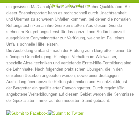
und nicht zuletzt das Springen in tiefe Gumpen. Canyoning erfordert
Weitere Informationen
ein gewisses Maß an alpin- und wassertechnischer Qualifikation. Bei
dieser Erlebnissportart kann es recht schnell durch Unachtsamkeit
und Übermut zu schweren Unfällen kommen, bei denen die normalen
Rettungstechniken an ihre Grenzen stoßen. Aus diesem Grunde
stehen im Bergrettungsdienst für das ganze Land Südtirol speziell
ausgebildete Canyoningretter zur Verfügung, welche im Fall eines
Unfalls schnelle Hilfe leisten.
Die Ausbildung umfasst - nach der Prüfung zum Bergretter - einen 16-
stündigen Grundlehrgang. Richtiges Verhalten im Wildwasser,
spezielle Abseiltechniken und vertiefende Erste-Hilfe-Fortbildung sind
die Lehrinhalte. Nach folgenden praktischen Übungen, die in den
einzelnen Bezirken angeboten werden, sowie einer dreitägigen
Bergrettungsstellen
Ausbildung über spezielle Rettungstechniken und Einsatztaktik, ist
der Bergretter ein qualifizierter Canyoningretter. Durch regelmäßig
angebotene Weiterbildungen auf diesem Gebiet werden die Kenntnisse
der Spezialisten immer auf den neuesten Stand gebracht.