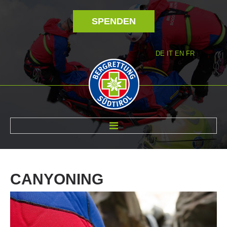
SPENDEN
DE
IT
EN
FR
ÜBER UNS
CANYONING