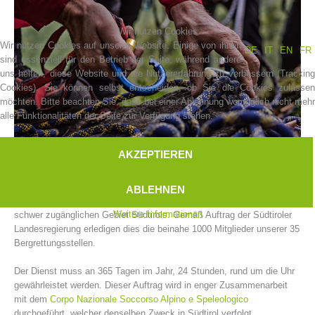
Wir nutzen Cookies
Wir nutzen Cookies auf unserer Website. Einige von ihnen
DE
IT
EN
FR
sind essenziell für den Betrieb der Seite, während andere
uns helfen, diese Website und die Nutzererfahrung zu verbessern (Tracking
Cookies). Sie können selbst entscheiden, ob Sie die Cookies zulassen
möchten. Bitte beachten Sie, dass bei einer Ablehnung womöglich nicht mehr
alle Funktionalitäten der Seite zur Verfügung stehen.
AKZEPTIEREN
Vereinsgeschichte
Der Bergrettungsdienst im Alpenverein Südtirol leistet Einsätze für in
ABLEHNEN
Not geratene und hilfsbedürftige Menschen und Tiere im alpinen und
Weitere Informationen
schwer zugänglichen Gebiet Südtirols. Gemäß Auftrag der Südtiroler
Landesregierung erledigen dies die beinahe 1000 Mitglieder unserer 35
Bergrettungsstellen.
Der Dienst muss an 365 Tagen im Jahr, 24 Stunden, rund um die Uhr
gewährleistet werden. Dieser Auftrag wird in enger Zusammenarbeit
mit dem
Corpo Nazionale Soccorso Alpino e Speleologico
durchgeführt, welcher denselben Zweck in Südtirol verfolgt.