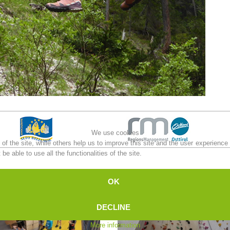
We use cookies
f the site, while others help us to improve this site and the user experience
e able to use all the functionalities of the site.
OK
DECLINE
More information