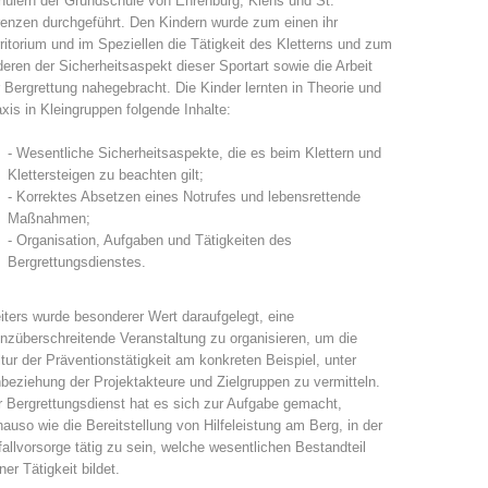
ülern der Grundschule von Ehrenburg, Kiens und St.
enzen durchgeführt. Den Kindern wurde zum einen ihr
Annual report
Training
ritorium und im Speziellen die Tätigkeit des Kletterns und zum
eren der Sicherheitsaspekt dieser Sportart sowie die Arbeit
 Bergrettung nahegebracht. Die Kinder lernten in Theorie und
xis in Kleingruppen folgende Inhalte:
- Wesentliche Sicherheitsaspekte, die es beim Klettern und
Prevention
The PEER Group
Klettersteigen zu beachten gilt;
- Korrektes Absetzen eines Notrufes und lebensrettende
Maßnahmen;
- Organisation, Aufgaben und Tätigkeiten des
Bergrettungsdienstes.
 operations
Contact
ters wurde besonderer Wert daraufgelegt, eine
nzüberschreitende Veranstaltung zu organisieren, um die
tur der Präventionstätigkeit am konkreten Beispiel, unter
beziehung der Projektakteure und Zielgruppen zu vermitteln.
 Bergrettungsdienst hat es sich zur Aufgabe gemacht,
auso wie die Bereitstellung von Hilfeleistung am Berg, in der
allvorsorge tätig zu sein, welche wesentlichen Bestandteil
ner Tätigkeit bildet.