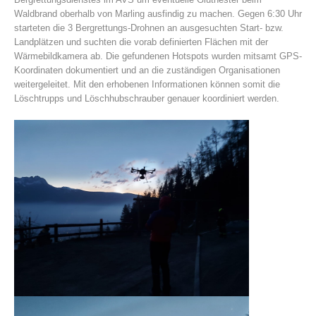
Waldbrand oberhalb von Marling ausfindig zu machen. Gegen 6:30 Uhr
starteten die 3 Bergrettungs-Drohnen an ausgesuchten Start- bzw.
Landplätzen und suchten die vorab definierten Flächen mit der
Wärmebildkamera ab. Die gefundenen Hotspots wurden mitsamt GPS-
Koordinaten dokumentiert und an die zuständigen Organisationen
weitergeleitet. Mit den erhobenen
Informationen können somit die
Löschtrupps und Löschhubschrauber genauer koordiniert werden.
Association History