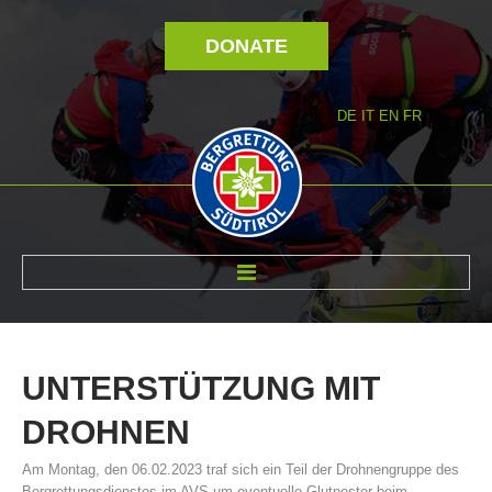
DONATE
DE
IT
EN
FR
ABOUT US
UNTERSTÜTZUNG
MIT
DROHNEN
Am Montag, den 06.02.2023 traf sich ein Teil der Drohnengruppe des
Bergrettungsdienstes im AVS um eventuelle Glutnester beim