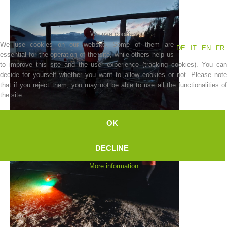
We use cookies
We use cookies on our website. Some of them are
DE
IT
EN
FR
essential for the operation of the site, while others help us
to improve this site and the user experience (tracking cookies). You can
decide for yourself whether you want to allow cookies or not. Please note
that if you reject them, you may not be able to use all the functionalities of
the site.
OK
Mountain Rescue Stations
DECLINE
More information