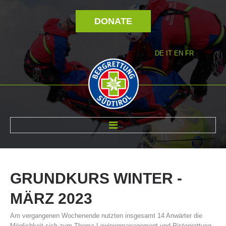
DONATE
DE
IT
EN
FR
ABOUT US
GRUNDKURS
WINTER
-
MÄRZ
2023
Am vergangenen Wochenende nutzten insgesamt 14 Anwärter die
Möglichkeit sich zum Thema Lawinenmanagement und Pistenrettung