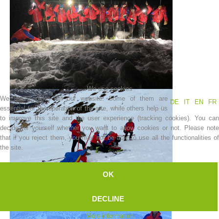
We use cookies
We use cookies on our website. Some of them are
DE
IT
EN
FR
essential for the operation of the site, while others help us
to improve this site and the user experience (tracking cookies). You can
Mountain Rescue Stations
decide for yourself whether you want to allow cookies or not. Please note
that if you reject them, you may not be able to use all the functionalities of
the site.
OK
DECLINE
More information