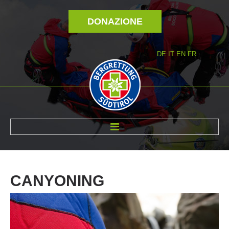
DONAZIONE
DE
IT
EN
FR
DI NOI
CANYONING