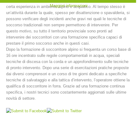
libero in piccole piscine naturali. Insomma, il canyoning richiede una
Maggiori informazioni
certa esperienza in ambiente alpino e acquatico. Al tempo stesso è
un’attività durante la quale, spesso per disattenzione o spavalderia, si
possono verificare degli incidenti anche gravi nei quali le tecniche di
soccorso tradizionali non sempre permettono di intervenire. Per
questo motivo, su tutto il territorio provinciale sono pronti ad
intervenire dei soccorritori con una formazione specifica capaci di
prestare il primo soccorso anche in questi casi.
Dopo la formazione di soccorritore alpino si frequenta un corso base di
16 ore incentrato sulle regole comportamentali in acqua, speciali
tecniche di discesa con la corda e un approfondimento sulle tecniche
di pronto intervento. Dopo una serie di esercitazioni pratiche proposte
dai diversi comprensori e un corso di tre giorni dedicato a specifiche
Stazioni del soccorso alpino
tecniche di salvataggio e alla tattica d’intervento, l’operatore ottiene la
qualifica di soccorritore in forra. Grazie ad una formazione continua
specifica, i nostri tecnici sono costantemente aggiornati sulle ultime
novità di settore.