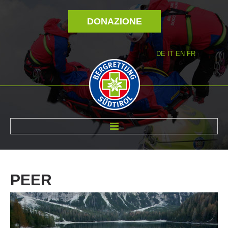
DONAZIONE
DE
IT
EN
FR
DI NOI
PEER