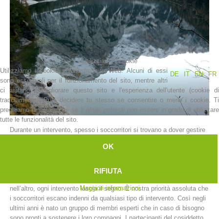
Utilizziamo i cookie
Utilizziamo i cookie sul nostro sito Web. Alcuni di essi
DE
IT
EN
FR
sono essenziali per il funzionamento del sito, mentre altri
ci aiutano a migliorare questo sito e l'esperienza dell'utente (cookie di
tracciamento). Puoi decidere tu stesso se consentire o meno i cookie. Ti
preghiamo di notare che se li rifiuti, potresti non essere in grado di utilizzare
La storia
tutte le funzionalità del sito.
Durante un intervento, spesso i soccorritori si trovano a dover gestire
situazioni davvero difficili e a dover andare anche oltre i propri limiti
OK
che possono essere di varia natura, sia fisici che mentali.
I soccorritori sono esseri umani e non possiamo pretendere che
svolgano la loro attività come degli automi dimenticando le situazioni
RIFIUTA
difficili che spesso si trovano a dover affrontare. In un modo o
Maggiori informazioni
nell’altro, ogni intervento lascia il segno. È nostra priorità assoluta che
i soccorritori escano indenni da qualsiasi tipo di intervento. Così negli
ultimi anni è nato un gruppo di membri esperti che in caso di bisogno
sono pronti a sostenere i loro compagni. I partecipanti del cosiddetto