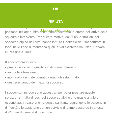
D’altro canto, è proprio la rapidità a garantire la buona riuscita
OK
dell’intervento di soccorso di un ferito.
RIFIUTA
Per garantire un intervento e un’assistenza medica quasi immediati, è
necessario disporre di operatori qualificati direttamente sul posto che
Maggiori informazioni
possano iniziare subito con il primo soccorso in attesa dell’arrivo della
squadra d’intervento. Per questo morivo, dal 2005 le stazioni del
soccorso alpino dell’AVS hanno istituto il servizio del “soccorritore in
loco” nelle zone di montagna quali la Valle Anterselva, Plan, Corvara
in Passiria e Tires.
Il soccorritore in loco
Stazioni del soccorso alpino
• presta un servizio qualificato di primo intervento
• valuta la situazione
• inoltra alla centrale operativa una richiesta mirata
• gestisce l’arrivo dei mezzi di soccorso.
I soccorritori in loco sono addestrati per poter prestare questo
servizio. Si tratta di soci del soccorso alpino che grazie alla loro
esperienza, in caso di emergenza sanitaria raggiungono le persone in
difficoltà e le assistono con un servizio di primo soccorso in attesa
dell’arrivo dei mezzi di soccorso.