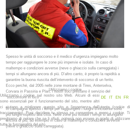
Spesso le unità di soccorso e il medico d’urgenza impiegano molto
tempo per raggiungere le zone più impervie e isolate. In caso di
maltempo e condizioni avverse (neve o ghiaccio sulla carreggiata) i
La storia
tempi si allungano ancora di più. D’altro canto, è proprio la rapidità a
garantire la buona riuscita dell’intervento di soccorso di un ferito.
Ecco perché, dal 2005 nelle zone montane di Tires, Anterselva,
Utilizziamo i cookie
Corvara in Passiria e Plan, i nostri soci prestano il servizio del
Utilizziamo i cookie sul nostro sito Web. Alcuni di essi
“soccorritore in loco”.
DE
IT
EN
FR
sono essenziali per il funzionamento del sito, mentre altri
ci aiutano a migliorare questo sito e l'esperienza dell'utente (cookie di
In campagna spesso i tempi per raggiungere i luoghi d’incidente sono
tracciamento). Puoi decidere tu stesso se consentire o meno i cookie. Ti
più lunghi rispetto alla città. Nelle zone più isolate i tempi si allungano
preghiamo di notare che se li rifiuti, potresti non essere in grado di utilizzare
ancora di più, ad esempio in caso di maltempo o condizioni avverse
tutte le funzionalità del sito.
(neve o ghiaccio sulla carreggiata).