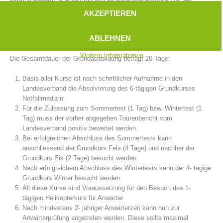
Grundausbildung der Anwärter/innen.
AKZEPTIEREN
Die Ausbildung zum voll ausgebildeten Bergrettungsmitglied sieht eine
zweijährige Anwärterzeit vor. Ein umfangreiches Programm muss
ABLEHNEN
absolviert werden, damit die Anwärterprüfung abgelegt werden kann.
Weitere Informationen
Die Gesamtdauer der Grundausbildung beträgt 20 Tage:
Basis aller Kurse ist nach schriftlicher Aufnahme in den
Landesverband die Absolvierung des 6-tägigen Grundkurses
Notfallmedizin.
Für die Zulassung zum Sommertest (1 Tag) bzw. Wintertest (1
Tag) muss der vorher abgegeben Tourenbericht vom
Bergrettungsstellen
Landesverband positiv bewertet werden.
Bei erfolgreichen Abschluss des Sommertests kann
anschliessend der Grundkurs Fels (4 Tage) und nachher der
Grundkurs Eis (2 Tage) besucht werden.
Nach erfolgreichem Abschluss des Wintertests kann der 4- tägige
Grundkurs Winter besucht werden.
All diese Kurse sind Voraussetzung für den Besuch des 1-
tägigen Helikopterkurs für Anwärter.
Nach mindestens 2- jähriger Anwärterzeit kann nun zur
Anwärterprüfung angetreten werden. Diese sollte maximal