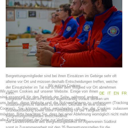
Vereinsgeschichte
Bergrettungsmitglieder sind bei ihren Einsätzen im Gebirge sehr oft
alleine vor Ort und müssen deshalb Entscheidungen treffen, welche
Wir nutzen Cookies
der Einsatzleiter im Tal nur schwer dem Mitglied vor Ort abnehmen
Wir nutzen Cookies auf unserer Website. Einige von ihnen
kann.
DE
IT
EN
FR
sind essenziell für den Betrieb der Seite, während andere
Bergretter müssen im Einsatz eigenständig voraus denken um
uns helfen, diese Website und die Nutzererfahrung zu verbessern (Tracking
situationsgerecht handeln zu können. Deshalb ist eine solide
Cookies). Sie können selbst entscheiden, ob Sie die Cookies zulassen
Grundausbildung sowie stete Fortbildung für die Tätigkeit des
möchten. Bitte beachten Sie, dass bei einer Ablehnung womöglich nicht mehr
Bergrettungsmitgliedes entscheidend.
alle Funktionalitäten der Seite zur Verfügung stehen.
Der Landesverband des Bergrettungsdienst im Alpenverein Südtirol
sorgt in Zusammenarbeit mit den 35 Bergrettungsstellen für die