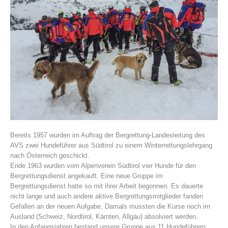
Vereinsgeschichte
Bereits 1957 wurden im Auftrag der Bergrettung-Landesleitung des
AVS zwei Hundeführer aus Südtirol zu einem Winterrettungslehrgang
nach Österreich geschickt.
Ende 1963 wurden vom Alpenverein Südtirol vier Hunde für den
Bergrettungsdienst angekauft. Eine neue Gruppe im
Bergrettungsdienst hatte so mit ihrer Arbeit begonnen. Es dauerte
nicht lange und auch andere aktive Bergrettungsmitglieder fanden
Gefallen an der neuen Aufgabe. Damals mussten die Kurse noch im
Ausland (Schweiz, Nordtirol, Kärnten, Allgäu) absolviert werden.
In den Anfangsjahren bestand unsere Gruppe aus 11 Hundeführern,