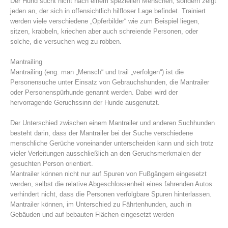
Der Hund sucht nicht nach einem speziellen Menschen, sondern zeigt
jeden an, der sich in offensichtlich hilfloser Lage befindet. Trainiert
werden viele verschiedene „Opferbilder“ wie zum Beispiel liegen,
sitzen, krabbeln, kriechen aber auch schreiende Personen, oder
solche, die versuchen weg zu robben.
Mantrailing
Mantrailing (eng. man „Mensch“ und trail „verfolgen“) ist die
Personensuche unter Einsatz von Gebrauchshunden, die Mantrailer
oder Personenspürhunde genannt werden. Dabei wird der
hervorragende Geruchssinn der Hunde ausgenutzt.
Der Unterschied zwischen einem Mantrailer und anderen Suchhunden
besteht darin, dass der Mantrailer bei der Suche verschiedene
Alarmierung
menschliche Gerüche voneinander unterscheiden kann und sich trotz
vieler Verleitungen ausschließlich an den Geruchsmerkmalen der
gesuchten Person orientiert.
Mantrailer können nicht nur auf Spuren von Fußgängern eingesetzt
werden, selbst die relative Abgeschlossenheit eines fahrenden Autos
verhindert nicht, dass die Personen verfolgbare Spuren hinterlassen.
Mantrailer können, im Unterschied zu Fährtenhunden, auch in
Gebäuden und auf bebauten Flächen eingesetzt werden