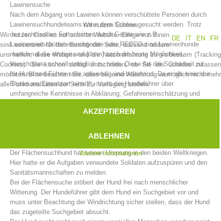
Lawinensuche
Nach dem Abgang von Lawinen können verschüttete Personen durch
Lawinensuchhundeteams unter dem Schnee gesucht werden. Trotz
Wir nutzen Cookies
des technischen Fortschrittes durch Geräte wie z.B.
Wir nutzen Cookies auf unserer Website. Einige von ihnen
DE
IT
EN
FR
Lawinenverschüttetensuchgeräte oder RECCO sind Lawinenhunde
sind essenziell für den Betrieb der Seite, während andere
manchmal die einzige und (dann) auch die beste Möglichkeit,
uns helfen, diese Website und die Nutzererfahrung zu verbessern (Tracking
Verschüttete schnellstmöglich zu orten. Diese Art der Sucharbeit ist
Cookies). Sie können selbst entscheiden, ob Sie die Cookies zulassen
für Hund und Führer sehr aufwendig und belastend. Da er als einer der
möchten. Bitte beachten Sie, dass bei einer Ablehnung womöglich nicht mehr
Ersten am Einsatzort eintrifft, muss der Hundeführer über
alle Funktionalitäten der Seite zur Verfügung stehen.
umfangreiche Kenntnisse in Abklärung, Gefahreneinschätzung und
Einsatzabläufen verfügen. Der Hund darf sich nicht von anderen
AKZEPTIEREN
Hunden, Sondierketten, LVS-Suchteams und anderen störenden
Einflüssen ablenken lassen.
Vorstand
ABLEHNEN
Flächensuche
Der Flächensuchhund hat seinen Ursprung in den beiden Weltkriegen.
Weitere Informationen
Hier hatte er die Aufgaben verwundete Soldaten aufzuspüren und den
Sanitätsmannschaften zu melden.
Bei der Flächensuche stöbert der Hund frei nach menschlicher
Witterung. Der Hundeführer gibt dem Hund ein Suchgebiet vor und
muss unter Beachtung der Windrichtung sicher stellen, dass der Hund
das zugeteilte Suchgebiet absucht.