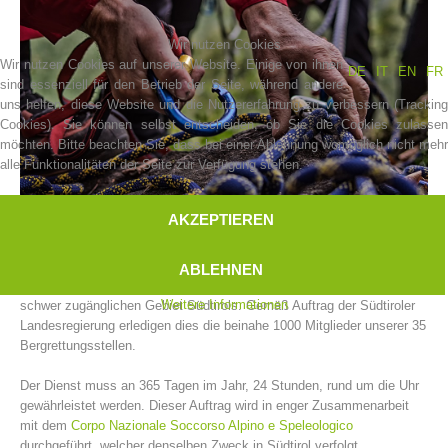
Wir nutzen Cookies
Wir nutzen Cookies auf unserer Website. Einige von ihnen
DE
IT
EN
FR
sind essenziell für den Betrieb der Seite, während andere
uns helfen, diese Website und die Nutzererfahrung zu verbessern (Tracking
Cookies). Sie können selbst entscheiden, ob Sie die Cookies zulassen
möchten. Bitte beachten Sie, dass bei einer Ablehnung womöglich nicht mehr
alle Funktionalitäten der Seite zur Verfügung stehen.
AKZEPTIEREN
Vereinsgeschichte
Der Bergrettungsdienst im Alpenverein Südtirol leistet Einsätze für in
ABLEHNEN
Not geratene und hilfsbedürftige Menschen und Tiere im alpinen und
Weitere Informationen
schwer zugänglichen Gebiet Südtirols. Gemäß Auftrag der Südtiroler
Landesregierung erledigen dies die beinahe 1000 Mitglieder unserer 35
Bergrettungsstellen.
Der Dienst muss an 365 Tagen im Jahr, 24 Stunden, rund um die Uhr
gewährleistet werden. Dieser Auftrag wird in enger Zusammenarbeit
mit dem
Corpo Nazionale Soccorso Alpino e Speleologico
durchgeführt, welcher denselben Zweck in Südtirol verfolgt.