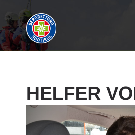
HELFER
VO