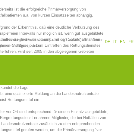
erseits ist die erfolgreiche Primärversorgung von
Jahresberichte
Ausbildung
fallpatienten u.a. von kurzen Einsatzzeiten abhängig.
grund der Erkenntnis, daß eine deutliche Verkürzung des
rapiefreien Intervalls nur möglich ist, wenn gut ausgebildete
thelfer, die direkt vor Ort sind, mit den Sofortmaßnahmen
tzererfahrung zu verbessern (Tracking Cookies). Sie können
DE
IT
EN
FR
Prävention
PEER
innen und diese bis zum Eintreffen des Rettungsdienstes
ite zur Verfügung stehen.
terführen, wird seit 2005 in den abgelegenen Gebieten
holzertal, Pfelders, Rabenstein und Tiers der Dienst "Helfer
 Ort" von unseren zuständigen Bergrettungsstellen abgedeckt.
ze
Kontakt
 Helfer vor Ort
eistet qualifizierte Erste Hilfe
rkundet die Lage
ibt eine qualifizierte Meldung an die Landesnotrufzentrale
eist Rettungsmittel ein.
fer vor Ort sind entsprechend für diesen Einsatz ausgebildete,
Bergrettungsdienst erfahrene Mitglieder, die bei Notfällen von
 Landesnotrufzentrale zusätzlich zu dem entsprechenden
tungsmittel gerufen werden, um die Primärversorgung "vor