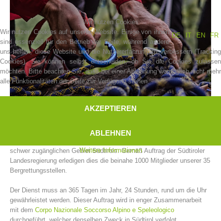
Wir nutzen Cookies
Wir nutzen Cookies auf unserer Website. Einige von ihnen
DE
IT
EN
FR
sind essenziell für den Betrieb der Seite, während andere
uns helfen, diese Website und die Nutzererfahrung zu verbessern (Tracking
Cookies). Sie können selbst entscheiden, ob Sie die Cookies zulassen
möchten. Bitte beachten Sie, dass bei einer Ablehnung womöglich nicht mehr
alle Funktionalitäten der Seite zur Verfügung stehen.
AKZEPTIEREN
Vereinsgeschichte
Der Bergrettungsdienst im Alpenverein Südtirol leistet Einsätze für in
ABLEHNEN
Not geratene und hilfsbedürftige Menschen und Tiere im alpinen und
Weitere Informationen
schwer zugänglichen Gebiet Südtirols. Gemäß Auftrag der Südtiroler
Landesregierung erledigen dies die beinahe 1000 Mitglieder unserer 35
Bergrettungsstellen.
Der Dienst muss an 365 Tagen im Jahr, 24 Stunden, rund um die Uhr
gewährleistet werden. Dieser Auftrag wird in enger Zusammenarbeit
mit dem
Corpo Nazionale Soccorso Alpino e Speleologico
durchgeführt, welcher denselben Zweck in Südtirol verfolgt.