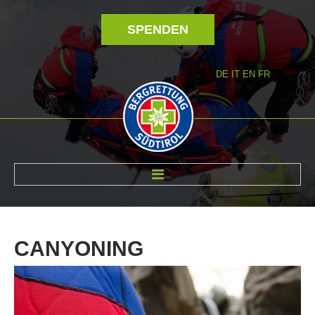
SPENDEN
DE
IT
EN
FR
ÜBER UNS
CANYONING