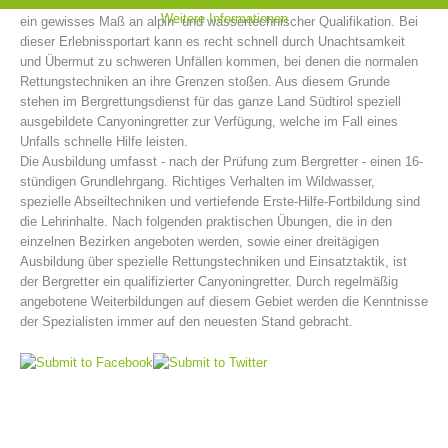
und nicht zuletzt das Springen in tiefe Gumpen. Canyoning erfordert
Weitere Informationen
ein gewisses Maß an alpin- und wassertechnischer Qualifikation. Bei
dieser Erlebnissportart kann es recht schnell durch Unachtsamkeit
und Übermut zu schweren Unfällen kommen, bei denen die normalen
Rettungstechniken an ihre Grenzen stoßen. Aus diesem Grunde
stehen im Bergrettungsdienst für das ganze Land Südtirol speziell
ausgebildete Canyoningretter zur Verfügung, welche im Fall eines
Unfalls schnelle Hilfe leisten.
Die Ausbildung umfasst - nach der Prüfung zum Bergretter - einen 16-
stündigen Grundlehrgang. Richtiges Verhalten im Wildwasser,
spezielle Abseiltechniken und vertiefende Erste-Hilfe-Fortbildung sind
die Lehrinhalte. Nach folgenden praktischen Übungen, die in den
einzelnen Bezirken angeboten werden, sowie einer dreitägigen
Bergrettungsstellen
Ausbildung über spezielle Rettungstechniken und Einsatztaktik, ist
der Bergretter ein qualifizierter Canyoningretter. Durch regelmäßig
angebotene Weiterbildungen auf diesem Gebiet werden die Kenntnisse
der Spezialisten immer auf den neuesten Stand gebracht.