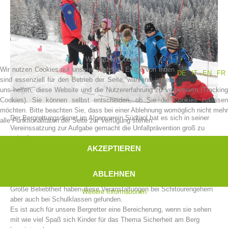
Wir nutzen Cookies
Wir nutzen Cookies auf unserer Website. Einige von ihnen
DE
IT
EN
FR
sind essenziell für den Betrieb der Seite, während andere
uns helfen, diese Website und die Nutzererfahrung zu verbessern (Tracking
Cookies). Sie können selbst entscheiden, ob Sie die Cookies zulassen
möchten. Bitte beachten Sie, dass bei einer Ablehnung womöglich nicht mehr
Der Bergrettungsdienst im Alpenverein Südtirol hat es sich in seiner
alle Funktionalitäten der Seite zur Verfügung stehen.
Vereinsgeschichte
Vereinssatzung zur Aufgabe gemacht die Unfallprävention groß zu
schreiben.
AKZEPTIEREN
Im Stillen machen die Bergrettungsstellen Südtirols eine Aufgabe,
welche eher einem logistischen Großereignis gleichen müsste.
Jedes Jahr zu Winterbeginn veranstalten unsere Bergrettungsstellen
ABLEHNEN
diverse Kampagnen für das sichere Winterbergsteigen.
Große Beliebtheit haben diese Veranstaltungen bei Schitourengehern
Weitere Informationen
aber auch bei Schulklassen gefunden.
Es ist auch für unsere Bergretter eine Bereicherung, wenn sie sehen
mit wie viel Spaß sich Kinder für das Thema Sicherheit am Berg