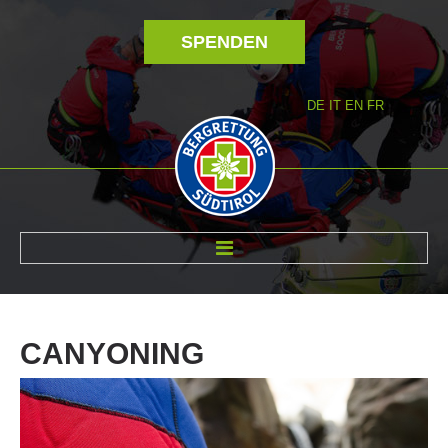
SPENDEN
DE
IT
EN
FR
ÜBER UNS
CANYONING