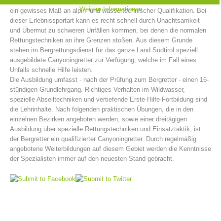
und nicht zuletzt das Springen in tiefe Gumpen. Canyoning erfordert
Weitere Informationen
ein gewisses Maß an alpin- und wassertechnischer Qualifikation. Bei
dieser Erlebnissportart kann es recht schnell durch Unachtsamkeit
und Übermut zu schweren Unfällen kommen, bei denen die normalen
Rettungstechniken an ihre Grenzen stoßen. Aus diesem Grunde
stehen im Bergrettungsdienst für das ganze Land Südtirol speziell
ausgebildete Canyoningretter zur Verfügung, welche im Fall eines
Unfalls schnelle Hilfe leisten.
Die Ausbildung umfasst - nach der Prüfung zum Bergretter - einen 16-
stündigen Grundlehrgang. Richtiges Verhalten im Wildwasser,
spezielle Abseiltechniken und vertiefende Erste-Hilfe-Fortbildung sind
die Lehrinhalte. Nach folgenden praktischen Übungen, die in den
einzelnen Bezirken angeboten werden, sowie einer dreitägigen
Bergrettungsstellen
Ausbildung über spezielle Rettungstechniken und Einsatztaktik, ist
der Bergretter ein qualifizierter Canyoningretter. Durch regelmäßig
angebotene Weiterbildungen auf diesem Gebiet werden die Kenntnisse
der Spezialisten immer auf den neuesten Stand gebracht.