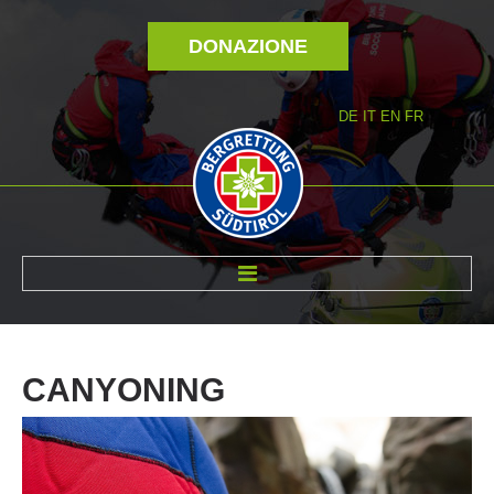
DONAZIONE
DE
IT
EN
FR
DI NOI
CANYONING