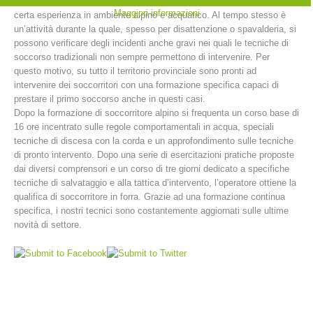
libero in piccole piscine naturali. Insomma, il canyoning richiede una
Maggiori informazioni
certa esperienza in ambiente alpino e acquatico. Al tempo stesso è
un’attività durante la quale, spesso per disattenzione o spavalderia, si
possono verificare degli incidenti anche gravi nei quali le tecniche di
soccorso tradizionali non sempre permettono di intervenire. Per
questo motivo, su tutto il territorio provinciale sono pronti ad
intervenire dei soccorritori con una formazione specifica capaci di
prestare il primo soccorso anche in questi casi.
Dopo la formazione di soccorritore alpino si frequenta un corso base di
16 ore incentrato sulle regole comportamentali in acqua, speciali
tecniche di discesa con la corda e un approfondimento sulle tecniche
di pronto intervento. Dopo una serie di esercitazioni pratiche proposte
dai diversi comprensori e un corso di tre giorni dedicato a specifiche
Stazioni del soccorso alpino
tecniche di salvataggio e alla tattica d’intervento, l’operatore ottiene la
qualifica di soccorritore in forra. Grazie ad una formazione continua
specifica, i nostri tecnici sono costantemente aggiornati sulle ultime
novità di settore.