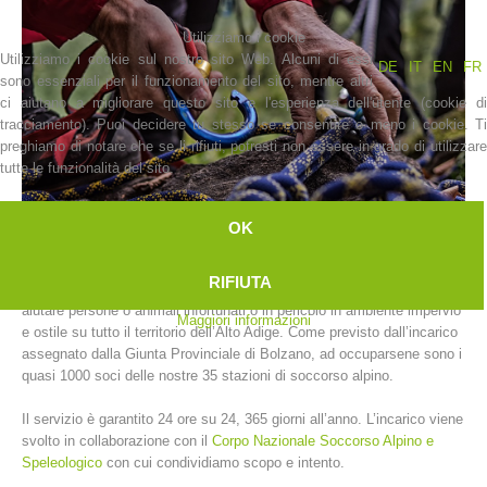
Utilizziamo i cookie
Utilizziamo i cookie sul nostro sito Web. Alcuni di essi
DE
IT
EN
FR
sono essenziali per il funzionamento del sito, mentre altri
ci aiutano a migliorare questo sito e l'esperienza dell'utente (cookie di
tracciamento). Puoi decidere tu stesso se consentire o meno i cookie. Ti
preghiamo di notare che se li rifiuti, potresti non essere in grado di utilizzare
tutte le funzionalità del sito.
OK
La storia
RIFIUTA
L’Alpenverein Südtirol svolge un servizio di soccorso alpino volto ad
aiutare persone o animali infortunati o in pericolo in ambiente impervio
Maggiori informazioni
e ostile su tutto il territorio dell’Alto Adige. Come previsto dall’incarico
assegnato dalla Giunta Provinciale di Bolzano, ad occuparsene sono i
quasi 1000 soci delle nostre 35 stazioni di soccorso alpino.
Il servizio è garantito 24 ore su 24, 365 giorni all’anno. L’incarico viene
svolto in collaborazione con il
Corpo Nazionale Soccorso Alpino e
Speleologico
con cui condividiamo scopo e intento.