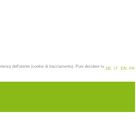
Rapporti annuali
Formazione
Prevenzione
PEER
erienza dell'utente (cookie di tracciamento). Puoi decidere tu
DE
IT
EN
FR
nti
Contatti