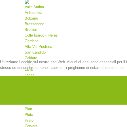
Valle Aurina
Anterselva
Bolzano
Bressanone
Brunico
Colle Isarco - Fleres
Gardena
Alta Val Pusteria
San Candido
Caldaro
Utilizziamo i cookie sul nostro sito Web. Alcuni di essi sono essenziali per il 
Lasa
stesso se consentire o meno i cookie. Ti preghiamo di notare che se li rifiuti, p
Lana
Laces
Malles
Martello
Merano
Moso
Valdaora
Plan
Plata
Prato
Corvara