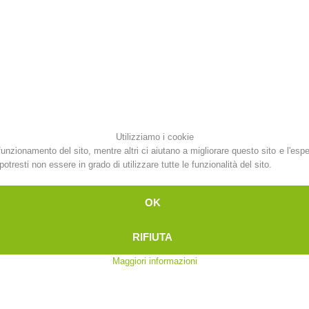
Attuali
Appartenenza
Soccorso sulle
Canyoning
piste
Utilizziamo i cookie
funzionamento del sito, mentre altri ci aiutano a migliorare questo sito e l'esp
otresti non essere in grado di utilizzare tutte le funzionalità del sito.
Interve
Richiesta di soccorso
OK
RIFIUTA
Maggiori informazioni