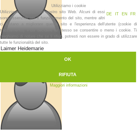
Utilizziamo i cookie
Soccorso in montagna
Utilizziamo i cookie sul nostro sito Web. Alcuni di essi
DE
IT
EN
FR
sono essenziali per il funzionamento del sito, mentre altri
ci aiutano a migliorare questo sito e l'esperienza dell'utente (cookie di
tracciamento). Puoi decidere tu stesso se consentire o meno i cookie. Ti
preghiamo di notare che se li rifiuti, potresti non essere in grado di utilizzare
tutte le funzionalità del sito.
Laimer
Heidemarie
Bergretterin
OK
RIFIUTA
Maggiori informazioni