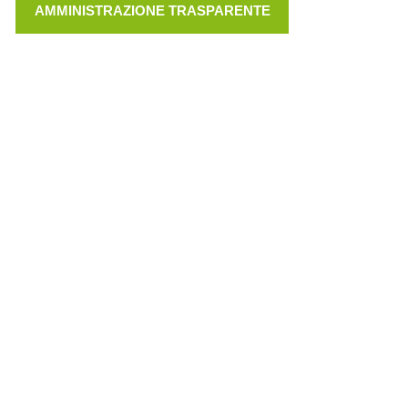
AMMINISTRAZIONE TRASPARENTE
LINKS
VEREINSSATZUNG (PDF)
AMMINISTRAZIONE TRASPARENTE
IMPRESSUM
PRIVACY
© GEIGER WEBDESIGN
75 ANNI DI BRD