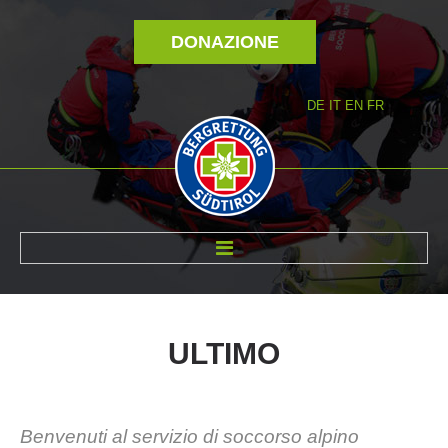
DONAZIONE
DE
IT
EN
FR
DI NOI
ULTIMO
Benvenuti al servizio di soccorso alpino