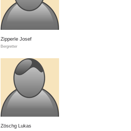
Zipperle
Josef
Bergretter
ITAT 4112 - RESYST
Zöschg
Lukas