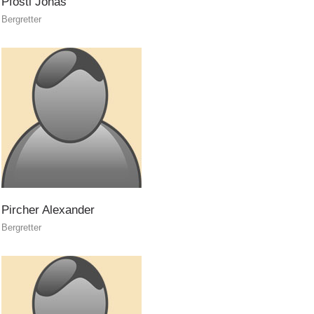
Pföstl
Jonas
Bergretter
Soccorritore in loco
Pircher
Alexander
Bergretter