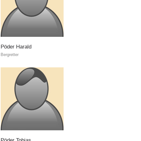
Soccorso sulle piste
Pöder
Harald
Bergretter
Pöder
Tobias