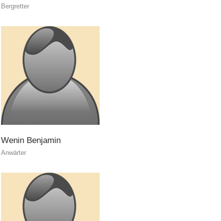
Bergretter
ITAT 3023 - START
Wenin
Benjamin
Anwärter