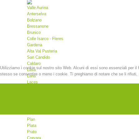
Valle Aurina
Anterselva
Bolzano
Bressanone
Brunico
Colle Isarco - Fleres
Gardena
Alta Val Pusteria
San Candido
Caldaro
Utilizziamo i cookie sul nostro sito Web. Alcuni di essi sono essenziali per il 
Lasa
stesso se consentire o meno i cookie. Ti preghiamo di notare che se li rifiuti, p
Lana
Laces
Malles
Martello
Merano
Moso
Valdaora
Plan
Plata
Prato
Corvara