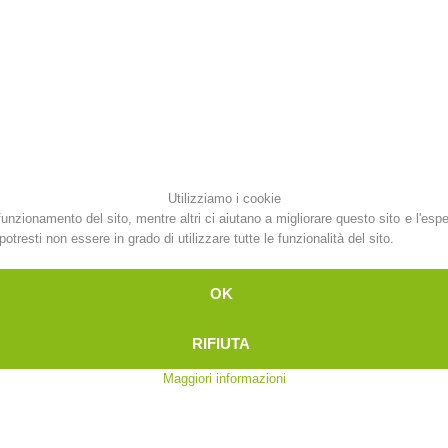
Attuali
Appartenenza
Soccorso sulle
Canyoning
piste
Utilizziamo i cookie
funzionamento del sito, mentre altri ci aiutano a migliorare questo sito e l'esp
otresti non essere in grado di utilizzare tutte le funzionalità del sito.
Interve
Richiesta di soccorso
OK
RIFIUTA
Maggiori informazioni