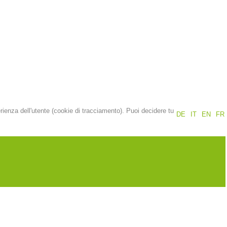
Rapporti annuali
Formazione
Prevenzione
PEER
erienza dell'utente (cookie di tracciamento). Puoi decidere tu
DE
IT
EN
FR
nti
Contatti