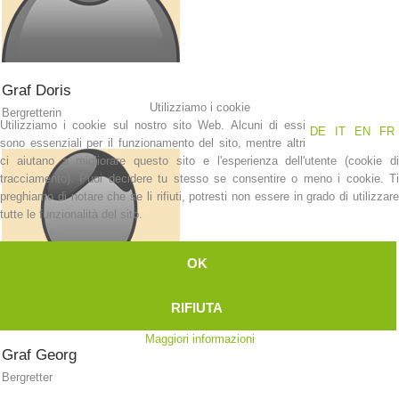
Graf
Doris
Utilizziamo i cookie
Bergretterin
Utilizziamo i cookie sul nostro sito Web. Alcuni di essi
DE
IT
EN
FR
sono essenziali per il funzionamento del sito, mentre altri
ci aiutano a migliorare questo sito e l'esperienza dell'utente (cookie di
tracciamento). Puoi decidere tu stesso se consentire o meno i cookie. Ti
preghiamo di notare che se li rifiuti, potresti non essere in grado di utilizzare
tutte le funzionalità del sito.
OK
Contatti
RIFIUTA
Maggiori informazioni
NEWS
Graf
Georg
Bergretter