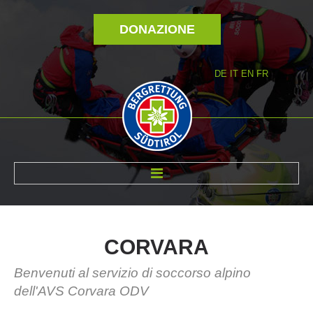
DONAZIONE
DE
IT
EN
FR
DI NOI
CORVARA
Benvenuti al servizio di soccorso alpino
dell'AVS Corvara ODV