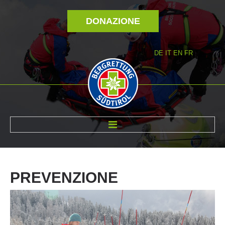
DONAZIONE
DE
IT
EN
FR
DI NOI
PREVENZIONE