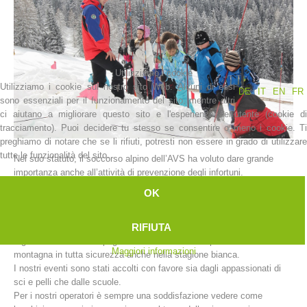
Utilizziamo i cookie
Utilizziamo i cookie sul nostro sito Web. Alcuni di essi
DE
IT
EN
FR
sono essenziali per il funzionamento del sito, mentre altri
ci aiutano a migliorare questo sito e l'esperienza dell'utente (cookie di
tracciamento). Puoi decidere tu stesso se consentire o meno i cookie. Ti
preghiamo di notare che se li rifiuti, potresti non essere in grado di utilizzare
tutte le funzionalità del sito.
Nel suo statuto, il soccorso alpino dell’AVS ha voluto dare grande
La storia
importanza anche all’attività di prevenzione degli infortuni.
In questo senso le stazioni di soccorso alpino dell’Alto Adige prestano
OK
un importante servizio di informazione che va debitamente
valorizzato.
RIFIUTA
Ogni anno all’inizio della stagione invernale, le nostre stazioni
organizzano delle campagne di sensibilizzazione per affrontare la
Maggiori informazioni
montagna in tutta sicurezza anche nella stagione bianca.
I nostri eventi sono stati accolti con favore sia dagli appassionati di
sci e pelli che dalle scuole.
Per i nostri operatori è sempre una soddisfazione vedere come