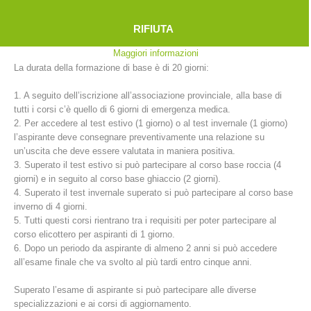
Il percorso formativo per diventare un membro del soccorso alpino a
pieno titolo ha una durata di due anni e prevede un programma molto
RIFIUTA
vasto per poter affrontare l’esame finale.
Maggiori informazioni
La durata della formazione di base è di 20 giorni:
1. A seguito dell’iscrizione all’associazione provinciale, alla base di
tutti i corsi c’è quello di 6 giorni di emergenza medica.
2. Per accedere al test estivo (1 giorno) o al test invernale (1 giorno)
l’aspirante deve consegnare preventivamente una relazione su
un’uscita che deve essere valutata in maniera positiva.
3. Superato il test estivo si può partecipare al corso base roccia (4
Stazioni del soccorso alpino
giorni) e in seguito al corso base ghiaccio (2 giorni).
4. Superato il test invernale superato si può partecipare al corso base
inverno di 4 giorni.
5. Tutti questi corsi rientrano tra i requisiti per poter partecipare al
corso elicottero per aspiranti di 1 giorno.
6. Dopo un periodo da aspirante di almeno 2 anni si può accedere
all’esame finale che va svolto al più tardi entro cinque anni.
Superato l’esame di aspirante si può partecipare alle diverse
specializzazioni e ai corsi di aggiornamento.