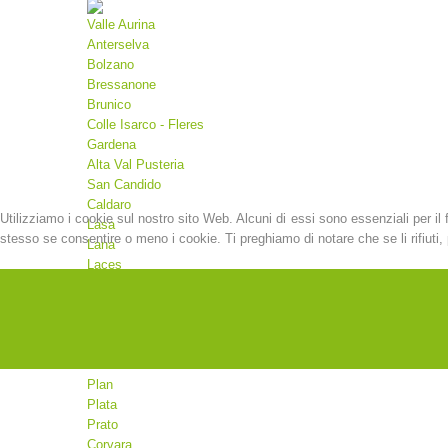
Valle Aurina
Anterselva
Bolzano
Bressanone
Brunico
Colle Isarco - Fleres
Gardena
Alta Val Pusteria
San Candido
Caldaro
Utilizziamo i cookie sul nostro sito Web. Alcuni di essi sono essenziali per il 
Lasa
stesso se consentire o meno i cookie. Ti preghiamo di notare che se li rifiuti, p
Lana
Laces
Malles
Martello
Merano
Moso
Valdaora
Plan
Plata
Prato
Corvara