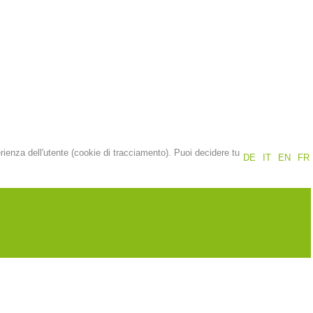
Rapporti annuali
Formazione
Prevenzione
PEER
erienza dell'utente (cookie di tracciamento). Puoi decidere tu
DE
IT
EN
FR
nti
Contatti