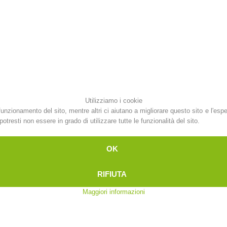
Attuali
Appartenenza
Soccorso sulle
Canyoning
piste
Utilizziamo i cookie
funzionamento del sito, mentre altri ci aiutano a migliorare questo sito e l'esp
otresti non essere in grado di utilizzare tutte le funzionalità del sito.
Interve
Richiesta di soccorso
OK
RIFIUTA
Maggiori informazioni